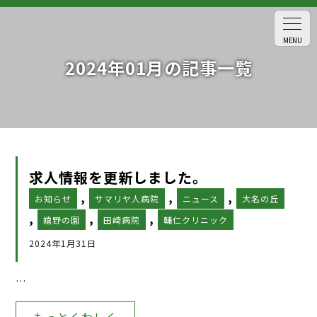
MENU
2024年01月の記事一覧
求人情報を更新しました。
,
,
,
お知らせ
サマリヤ人病院
ニュース
大名の丘
,
,
,
嬉野の園
田崎病院
輔仁クリニック
2024年1月31日
…
もっとくわしく