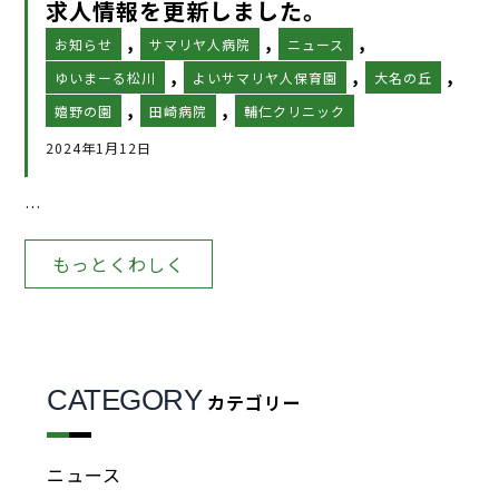
求人情報を更新しました。
,
,
,
お知らせ
サマリヤ人病院
ニュース
,
,
,
ゆいまーる松川
よいサマリヤ人保育園
大名の丘
,
,
嬉野の園
田崎病院
輔仁クリニック
2024年1月12日
…
もっとくわしく
CATEGORY
カテゴリー
ニュース